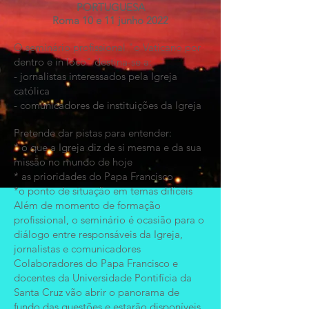
PORTUGUESA
Roma 10 e 11 junho 2022
O seminário profissional "o Vaticano por
dentro e in loco" destina-se a:
- jornalistas interessados pela Igreja
católica
- comunicadores de instituições da Igreja
Pretende dar pistas para entender:
* o que a Igreja diz de si mesma e da sua
missão no mundo de hoje
* as prioridades do Papa Francisco
*o ponto de situação em temas difíceis
Além de momento de formação
profissional, o seminário é ocasião para o
diálogo entre responsáveis da Igreja,
jornalistas e comunicadores
Colaboradores do Papa Francisco e
docentes da Universidade Pontifícia da
Santa Cruz vão abrir o panorama de
fundo das questões e estarão disponíveis