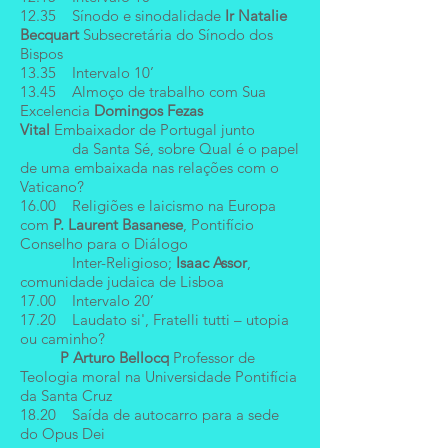
12.35 Sínodo e sinodalidade
Ir
Natalie
Becquart
Subsecretária do Sínodo dos
Bispos
13.35 Intervalo 10’
13.45 Almoço de trabalho com Sua
Excelencia
Domingos Fezas
Vital
Embaixador de Portugal junto
da Santa Sé, sobre Qual é o papel
de uma embaixada nas relações com o
Vaticano?
16.00 Religiões e laicismo na Europa
com
P. Laurent Basanese
, Pontifício
Conselho para o Diálogo
Inter-Religioso;
Isaac Assor
,
comunidade judaica de Lisboa
17.00 Intervalo 20’
17.20 Laudato si', Fratelli tutti – utopia
ou caminho?
P Arturo Bellocq
Professor de
Teologia moral na Universidade Pontifícia
da Santa Cruz
18.20
Saída de autocarro para a sede
do Opus Dei