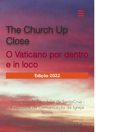
The Church Up
Close
O Vaticano por dentro
e in loco
Edição 2022
Universidade Pontifıćia da SantaCruz -
Faculdade de Comunicação da Igreja
Iscom
SEMINARIO PARA JORNALISTAS e
COMUNICADORES DE LINGUA