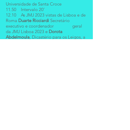
Universidade de Santa Croce
11.50 Intervalo 20’
12.10 As JMJ 2023 vistas de Lisboa e de
Roma
Duarte Ricciardi
Secretário
executivo e coordenador geral
da JMJ Lisboa 2023 e
Dorota
Abdelmoula
, Dicastério para os Leigos, a
Família e a Vida
13.30 Intervalo 15’
13.45 Almoço de trabalho com
P Bruno
Lins
Vice Chefe do Protocolo da Santa
Sé,
sobre As viagens de um Papa que
não queria viajar
16.00 O dicastério da
comunicação
Cristiane Murray
vice-
directora do Gabinete de Imprensa
da Santa Sé
17.00 Intervalo 20’
17.20 Desafios comunicativos da JMJ
2023
Isabel Figueiredo
directora do
Secretariado Nacional
das Comunicações Sociais da