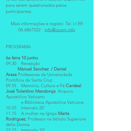
para serem questionados pelos
participantes.
Mais informações e registo: Tel. (+39)
06.6867522
-
info@iscom.info
PROGRAMA
6a feira 10 junho
09.30 Recepção
Manuel Sanchez / Daniel
Arasa
Professores da Universidade
Pontifícia da Santa Cruz
09.55 Memória, Cultura e Fé
Cardeal
José Tolentino Mendonça
Arquivo
Apostólico Vaticano
e Biblioteca Apostólica Vaticana
10.55 Intervalo 20’
11.15 A mulher na Igreja
Marta
Rodriguez
, Professor na Istituto Superiore
della Donna
12.15 Intervalo 10’