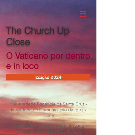
The Church Up
Close
O Vaticano por dentro
e in loco
Edição 2024
Universidade Pontifícia da Santa Cruz -
Faculdade de Comunicação da Igreja
Iscom
SEMINARIO PARA JORNALISTAS e
COMUNICADORES DE LINGUA