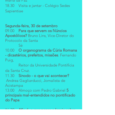
Maria da Paz
18.30 Visita e jantar - Colégio Sedes
Sapientiae
Segunda-feira, 30 de setembro
09.00
Para que servem os Núncios
Apostólicos?
Bruno Lins, Vice-Diretor do
Protocolo da Santa
Sé
10.00
O organograma da Cúria Romana
- dicastérios, prefeitos, missões
. Fernando
Puig,
Reitor da Universidade Pontifícia
da Santa Cruz.
11.30
Sinodo - o que vai acontecer?
Andrea Gagliarducci, Jornalista de
Acistampa
13.00
Almoço com Pedro Gabriel
5
principais mal-entendidos no pontificado
do Papa
16.30
Afinal, o que pensa a Igreja sobre
o género? E porquê
Pablo Requena,