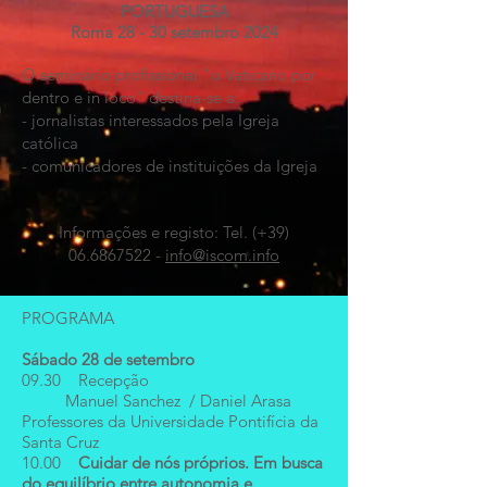
PORTUGUESA
Roma 28 - 30 setembro 2024
O seminário profissional "o Vaticano por
dentro e in loco" destina-se a:
- jornalistas interessados pela Igreja
católica
- comunicadores de instituições da Igreja
Informações e registo: Tel. (+39)
06.6867522
-
info@iscom.info
PROGRAMA
Sábado 28 de setembro
09.30 Recepção
Manuel Sanchez / Daniel Arasa
Professores da Universidade Pontifícia da
Santa Cruz
10.00
Cuidar de nós próprios. Em busca
do equilíbrio entre autonomia e