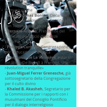
Segreteria di Stato in
Comunicazione
-
Serge-Thomas Bonino
, Decano e
professore all'Università Pontificia
San Tommaso di Roma
-
Bernard Ardura
, Presidente del
Comitato pontificio di scienze
storiche
-
Philippe Curbelié
, Congregazione
per l'educazione cattolica
-
Jean-Louis de La Vaissière
, autore
del libro «De Benoît à François, une
révolution tranquille»
-
Juan-Miguel Ferrer Grenesche,
già
sottosegretario della Congregazione
per il culto divino
-
Khaled B. Akasheh
, Segretario per
la Commissione per i rapporti con i
musulmani del Consiglio Pontificio
per il dialogo interreligioso