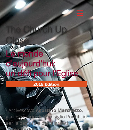
The Church Up
Close
Le monde
d'aujourd'hui:
un défi pour l'Eglise
2015 Édition
- Arcivescovo
Agostino Marchetto
,
già segretario del Consiglio Pontificio
per la pastorale dei migranti
-
Greg Burke
, Consigliere della