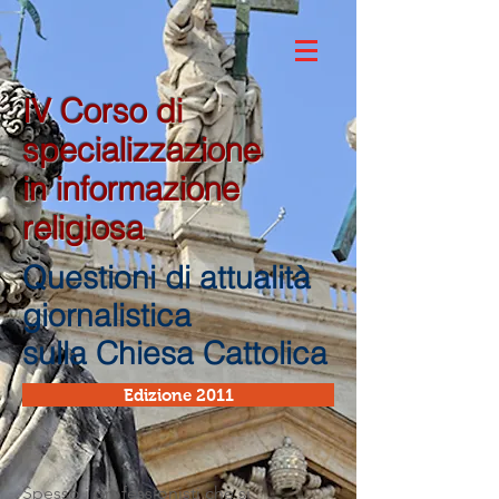
IV Corso di
specializzazione
in informazione
religiosa
Questioni di attualità
giornalistica
sulla Chiesa Cattolica
Edizione 2011
Spesso i professionisti che si