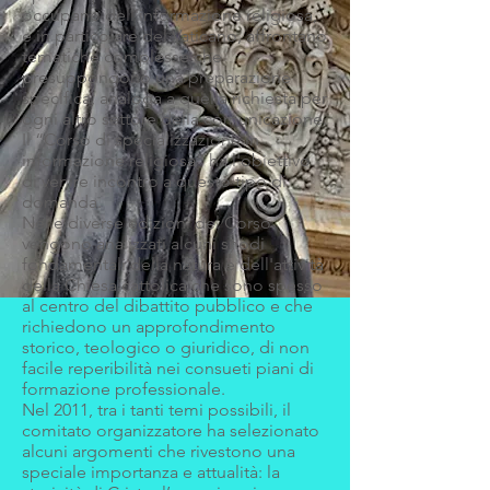
occupano dell'informazione religiosa,
e in particolare del Vaticano, affrontano
tematiche complesse che
presuppongono una preparazione
specifica, analoga a quella richiesta per
ogni altro settore della comunicazione.
Il “Corso di specializzazione in
informazione religiosa” ha l'obiettivo
di venire incontro a questo tipo di
domanda.
Nelle diverse edizioni del Corso
vengono analizzati alcuni snodi
fondamentali della natura e dell'attività
della Chiesa cattolica che sono spesso
al centro del dibattito pubblico e che
richiedono un approfondimento
storico, teologico o giuridico, di non
facile reperibilità nei consueti piani di
formazione professionale.
Nel 2011, tra i tanti temi possibili, il
comitato organizzatore ha selezionato
alcuni argomenti che rivestono una
speciale importanza e attualità: la